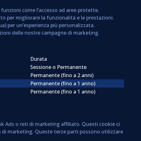
e funzioni come l’accesso ad aree protette.
ito per migliorare la funzionalità e le prestazioni.
ua) per un’esperienza più personalizzata.
stazioni delle nostre campagne di marketing.
Durata
Sessione o Permanente
Permanente (fino a 2 anni)
Permanente (fino a 1 anno)
Permanente (fino a 1 anno)
 Ads o reti di marketing affiliato. Questi cookie ci
tà di marketing. Queste terze parti possono utilizzare